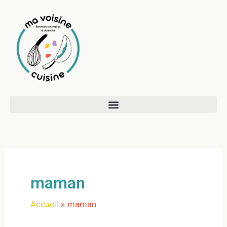
Aller
au
contenu
maman
Accueil
maman